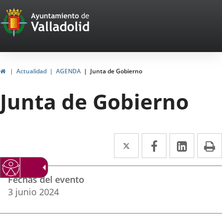
Portal
Saltar al contenido
Web
del
Ayuntamiento
Inicio
Actualidad
AGENDA
Junta de Gobierno
de
Junta de Gobierno
Valladolid
Twitter
Enlace
Facebook
Enlace
Linke
Enlace
I
a
a
a
Datos
una
una
una
Fechas del evento
del
aplicación
aplicación
aplica
3
junio
2024
evento
externa.
externa.
extern