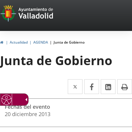
Portal
Saltar al contenido
Web
del
Ayuntamiento
Inicio
Actualidad
AGENDA
Junta de Gobierno
de
Junta de Gobierno
Valladolid
Twitter
Enlace
Facebook
Enlace
Linke
Enlace
I
a
a
a
Datos
una
una
una
Fechas del evento
del
aplicación
aplicación
aplica
20
diciembre
2013
evento
externa.
externa.
extern