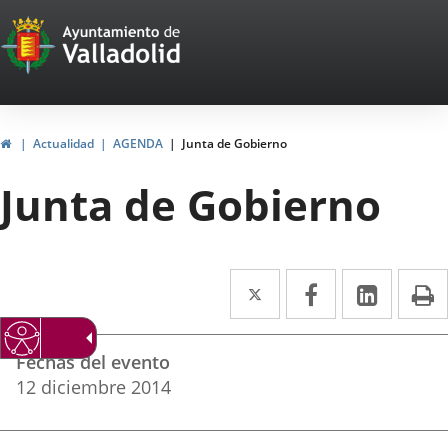
Portal
Saltar al contenido
Web
del
Ayuntamiento
Inicio
Actualidad
AGENDA
Junta de Gobierno
de
Junta de Gobierno
Valladolid
Twitter
Enlace
Facebook
Enlace
Linke
Enlace
I
a
a
a
Datos
una
una
una
Fechas del evento
del
aplicación
aplicación
aplica
12
diciembre
2014
evento
externa.
externa.
extern