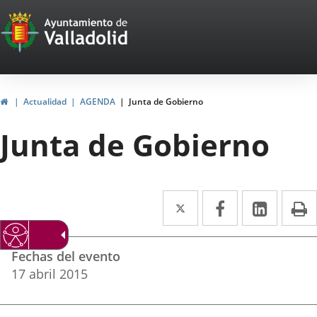
Portal
Saltar al contenido
Web
del
Ayuntamiento
Inicio
Actualidad
AGENDA
Junta de Gobierno
de
Junta de Gobierno
Valladolid
Twitter
Enlace
Facebook
Enlace
Linke
Enlace
I
a
a
a
Datos
una
una
una
Fechas del evento
del
aplicación
aplicación
aplica
17
abril
2015
evento
externa.
externa.
extern