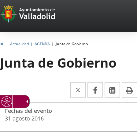
Portal
Saltar al contenido
Web
del
Ayuntamiento
Inicio
Actualidad
AGENDA
Junta de Gobierno
de
Junta de Gobierno
Valladolid
Twitter
Enlace
Facebook
Enlace
Linke
Enlace
I
a
a
a
Datos
una
una
una
Fechas del evento
del
aplicación
aplicación
aplica
31
agosto
2016
evento
externa.
externa.
extern