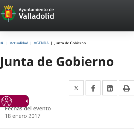
Portal
Saltar al contenido
Web
del
Ayuntamiento
Inicio
Actualidad
AGENDA
Junta de Gobierno
de
Junta de Gobierno
Valladolid
Twitter
Enlace
Facebook
Enlace
Linke
Enlace
I
a
a
a
Datos
una
una
una
Fechas del evento
del
aplicación
aplicación
aplica
18
enero
2017
evento
externa.
externa.
extern