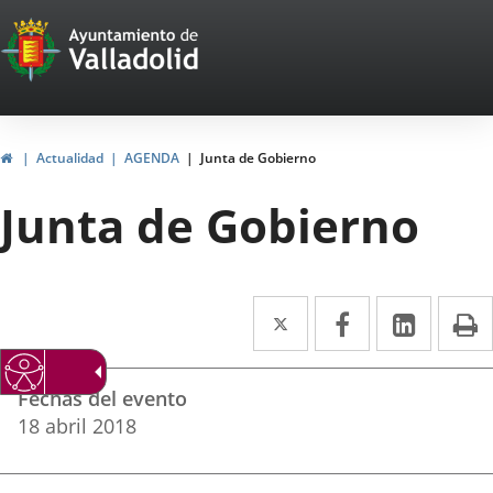
Portal
Saltar al contenido
Web
del
Ayuntamiento
Inicio
Actualidad
AGENDA
Junta de Gobierno
de
Junta de Gobierno
Valladolid
Twitter
Enlace
Facebook
Enlace
Linke
Enlace
I
a
a
a
Datos
una
una
una
Fechas del evento
del
aplicación
aplicación
aplica
18
abril
2018
evento
externa.
externa.
extern