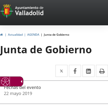
Portal
Saltar al contenido
Web
del
Ayuntamiento
Inicio
Actualidad
AGENDA
Junta de Gobierno
de
Junta de Gobierno
Valladolid
Twitter
Enlace
Facebook
Enlace
Linke
Enlace
I
a
a
a
Datos
una
una
una
Fechas del evento
del
aplicación
aplicación
aplica
22
mayo
2019
evento
externa.
externa.
extern