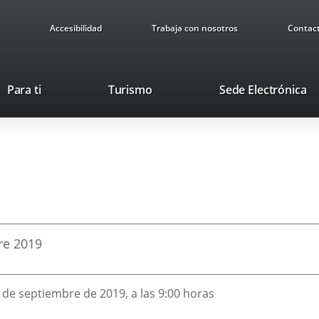
Accesibilidad
Trabaja con nosotros
Contac
Este
En
Para ti
Turismo
Sede Electrónica
enlace
a
se
u
abrirá
ap
en
ex
una
ventana
nueva.
re
2019
8 de septiembre de 2019, a las 9:00 horas