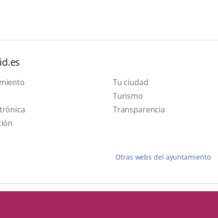
id.es
amiento
Tu ciudad
Este
Turismo
Enlace
enlace
trónica
Transparencia
a
se
ción
una
abrirá
aplicación
en
Otras webs del ayuntamiento
externa.
una
ventana
nueva.