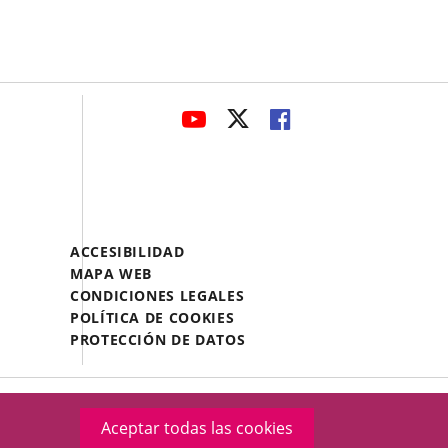
avaHeaderSocial
ENLACE
ENLACE
ENLACE
A
A
A
UNA
UNA
UNA
APLICACIÓN
APLICACIÓN
APLICACIÓN
EXTERNA.
EXTERNA.
EXTERNA.
Menú
ACCESIBILIDAD
Legal
MAPA WEB
Footer
CONDICIONES LEGALES
POLÍTICA DE COOKIES
PROTECCIÓN DE DATOS
Aceptar todas las cookies