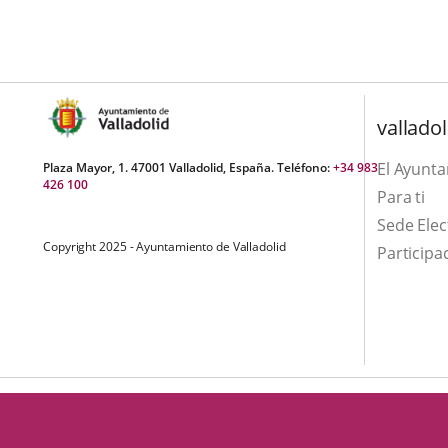
una
externa.
externa.
aplicación
externa.
valladol
El Ayunt
Plaza Mayor, 1. 47001 Valladolid, España. Teléfono:
+34 983
426 100
Para ti
Sede Elec
Copyright 2025 - Ayuntamiento de Valladolid
Participa