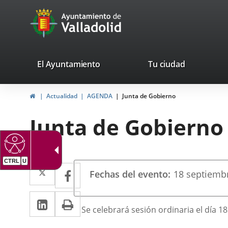
Portal
Saltar al contenido
avaTop
Web
del
Ayuntamiento
valladolid.es
El Ayuntamiento
Tu ciudad
de
Inicio
Actualidad
AGENDA
Junta de Gobierno
Valladolid
Junta de Gobierno
CTRL
U
Datos
Twitter
Enlace
Facebook
Enlace
Fechas del evento
18
septiemb
del
a
a
evento
LinkedIn
Enlace
Imprimir
una
una
Descripción
Se celebrará sesión ordinaria el día 1
a
aplicación
aplicación