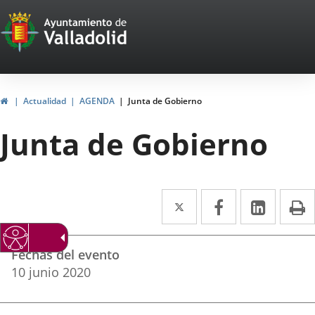
Portal
Saltar al contenido
Web
del
Ayuntamiento
Inicio
Actualidad
AGENDA
Junta de Gobierno
de
Junta de Gobierno
Valladolid
Twitter
Enlace
Facebook
Enlace
Linke
Enlace
I
a
a
a
Datos
una
una
una
Fechas del evento
del
aplicación
aplicación
aplica
10
junio
2020
evento
externa.
externa.
extern