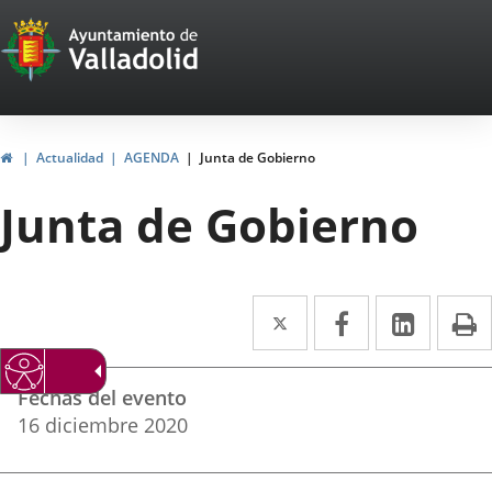
Portal
Saltar al contenido
Web
del
Ayuntamiento
Inicio
Actualidad
AGENDA
Junta de Gobierno
de
Junta de Gobierno
Valladolid
Twitter
Enlace
Facebook
Enlace
Linke
Enlace
I
a
a
a
Datos
una
una
una
Fechas del evento
del
aplicación
aplicación
aplica
16
diciembre
2020
evento
externa.
externa.
extern