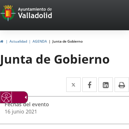
Portal
Saltar al contenido
Web
del
Ayuntamiento
Inicio
Actualidad
AGENDA
Junta de Gobierno
de
Junta de Gobierno
Valladolid
Twitter
Enlace
Facebook
Enlace
Linke
Enlace
I
a
a
a
Datos
una
una
una
Fechas del evento
del
aplicación
aplicación
aplica
16
junio
2021
evento
externa.
externa.
extern