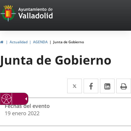
Portal
Saltar al contenido
Web
del
Ayuntamiento
Inicio
Actualidad
AGENDA
Junta de Gobierno
de
Junta de Gobierno
Valladolid
Twitter
Enlace
Facebook
Enlace
Linke
Enlace
I
a
a
a
Datos
una
una
una
Fechas del evento
del
aplicación
aplicación
aplica
19
enero
2022
evento
externa.
externa.
extern