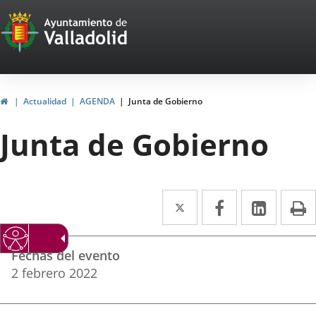
Portal
Saltar al contenido
Web
del
Ayuntamiento
Inicio
Actualidad
AGENDA
Junta de Gobierno
de
Junta de Gobierno
Valladolid
Twitter
Enlace
Facebook
Enlace
Linke
Enlace
I
a
a
a
Datos
una
una
una
Fechas del evento
del
aplicación
aplicación
aplica
2
febrero
2022
evento
externa.
externa.
extern