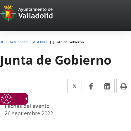
Portal
Saltar al contenido
Web
del
Ayuntamiento
Inicio
Actualidad
AGENDA
Junta de Gobierno
de
Junta de Gobierno
Valladolid
Twitter
Enlace
Facebook
Enlace
Linke
Enlace
I
a
a
a
Datos
una
una
una
Fechas del evento
del
aplicación
aplicación
aplica
26
septiembre
2022
evento
externa.
externa.
extern