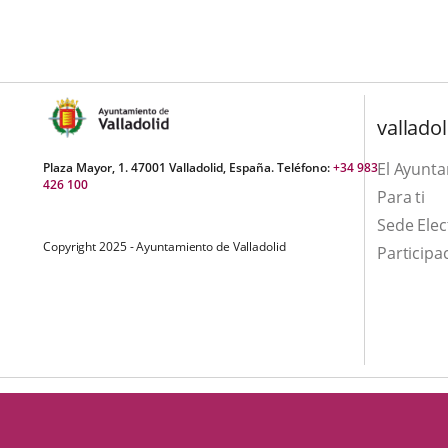
una
externa.
externa.
aplicación
externa.
valladol
El Ayunt
Plaza Mayor, 1. 47001 Valladolid, España. Teléfono:
+34 983
426 100
Para ti
Sede Elec
Copyright 2025 - Ayuntamiento de Valladolid
Participa