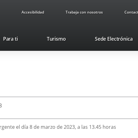
Accesibilidad
Trabaja con nosotros
Contac
Este
En
Para ti
Turismo
Sede Electrónica
enlace
a
se
u
abrirá
ap
en
ex
una
ventana
nueva.
3
rgente el día 8 de marzo de 2023, a las 13.45 horas