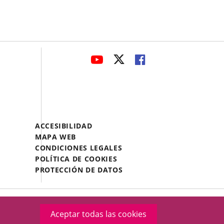
avaHeaderSocial
ENLACE
ENLACE
ENLACE
A
A
A
UNA
UNA
UNA
APLICACIÓN
APLICACIÓN
APLICACIÓN
EXTERNA.
EXTERNA.
EXTERNA.
Menú
ACCESIBILIDAD
Legal
MAPA WEB
Footer
CONDICIONES LEGALES
POLÍTICA DE COOKIES
PROTECCIÓN DE DATOS
Aceptar todas las cookies