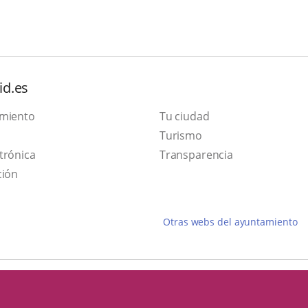
id.es
amiento
Tu ciudad
Este
Turismo
Enlace
enlace
trónica
Transparencia
a
se
ción
una
abrirá
aplicación
en
Otras webs del ayuntamiento
externa.
una
ventana
nueva.