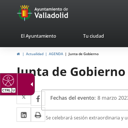
Portal
Saltar al contenido
avaTop
Web
del
Ayuntamiento
valladolid.es
El Ayuntamiento
Tu ciudad
de
Inicio
Actualidad
AGENDA
Junta de Gobierno
Valladolid
Junta de Gobierno
CTRL
U
Datos
Twitter
Enlace
Facebook
Enlace
Fechas del evento
8
marzo
202
del
a
a
evento
LinkedIn
Enlace
Imprimir
una
una
Descripción
Se celebrará sesión extraordinaria y u
a
aplicación
aplicación