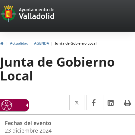
Portal
Saltar al contenido
Web
del
Ayuntamiento
Inicio
Actualidad
AGENDA
Junta de Gobierno Local
de
Junta de Gobierno
Valladolid
Local
Twitter
Enlace
Facebook
Enlace
Linke
Enlace
I
a
a
a
Datos
una
una
una
Fechas del evento
del
aplicación
aplicación
aplica
23
diciembre
2024
evento