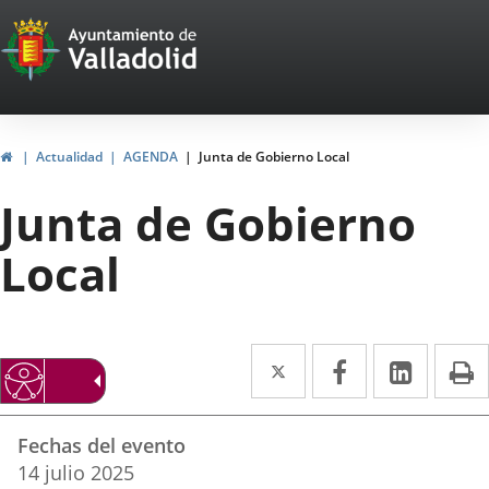
Portal
Saltar al contenido
Web
del
Ayuntamiento
Inicio
Actualidad
AGENDA
Junta de Gobierno Local
de
Junta de Gobierno
Valladolid
Local
Twitter
Enlace
Facebook
Enlace
Linke
Enlace
I
a
a
a
Datos
una
una
una
Fechas del evento
del
aplicación
aplicación
aplica
14
julio
2025
evento