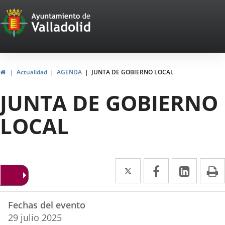
Portal
Saltar al contenido
Web
del
Ayuntamiento
Inicio
Actualidad
AGENDA
JUNTA DE GOBIERNO LOCAL
de
JUNTA DE GOBIERNO
Valladolid
LOCAL
Twitter
Enlace
Facebook
Enlace
Linke
Enlace
I
a
a
a
Datos
una
una
una
Fechas del evento
del
aplicación
aplicación
aplica
29
julio
2025
evento