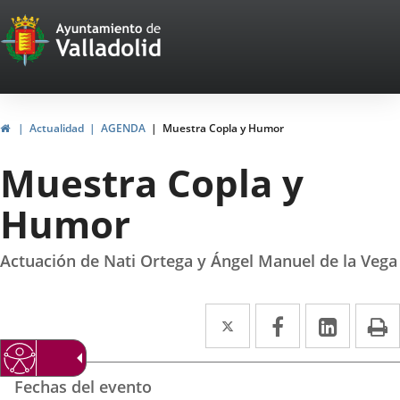
Portal
Saltar al contenido
Web
del
Ayuntamiento
Inicio
Actualidad
AGENDA
Muestra Copla y Humor
de
Muestra Copla y
Valladolid
Humor
Actuación de Nati Ortega y Ángel Manuel de la Vega
Twitter
Enlace
Facebook
Enlace
Linke
Enlace
I
a
a
a
Datos
una
una
una
Fechas del evento
del