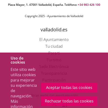
Plaza Mayor, 1. 47001 Valladolid, España. Teléfono:
+34 983 426 100
Copyright 2025 - Ayuntamiento de Valladolid
valladolid.es
El Ayuntamiento
Tu ciudad
Para ti
Uso de
Este
Turismo
cookies
enlace
Enlace
Sede Electrónica
Este sitio web
se
a
Transparencia
utiliza cookies
abrirá
una
para mejorar
Participación
su experiencia
en
aplicación
Aceptar todas las cookies
de
una
externa.
Otras webs del ayuntamiento
navegación.
ventana
Rechazar todas las cookies
Más
aderSocial
ENLACE
ENLACE
ENLACE
información
nueva.