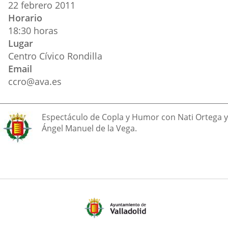
aplicación
aplicación
aplica
22
febrero
2011
evento
Horario
externa.
externa.
extern
18:30 horas
Lugar
Centro Cívico Rondilla
Email
ccro@ava.es
Descripción
Espectáculo de Copla y Humor con Nati Ortega y
Ángel Manuel de la Vega.