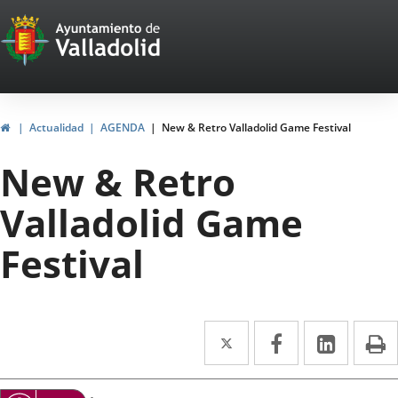
Portal
Saltar al contenido
Web
del
Ayuntamiento
Inicio
Actualidad
AGENDA
New & Retro Valladolid Game Festival
de
New & Retro
Valladolid
Valladolid Game
Festival
Twitter
Enlace
Facebook
Enlace
Linke
Enlace
I
a
a
a
Datos
una
una
una