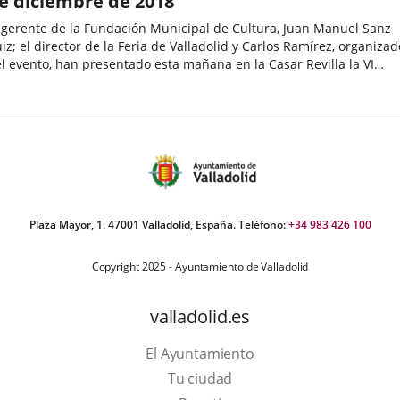
e diciembre de 2018
 gerente de la Fundación Municipal de Cultura, Juan Manuel Sanz
iz; el director de la Feria de Valladolid y Carlos Ramírez, organizad
l evento, han presentado esta mañana en la Casar Revilla la VI
ición de NEW & RETRO Valladolid GAME FESTIVAL, que...
echa
e
oticia
Plaza Mayor, 1. 47001 Valladolid, España. Teléfono:
+34 983 426 100
Copyright 2025 - Ayuntamiento de Valladolid
valladolid.es
El Ayuntamiento
Tu ciudad