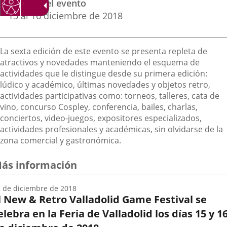
Fechas del evento
del
aplicación
aplicación
aplica
15
al
16
diciembre
de 2018
evento
externa.
externa.
extern
Descripción
La sexta edición de este evento se presenta repleta de
atractivos y novedades manteniendo el esquema de
actividades que le distingue desde su primera edición:
lúdico y académico, últimas novedades y objetos retro,
actividades participativas como: torneos, talleres, cata de
vino, concurso Cospley, conferencia, bailes, charlas,
conciertos, video-juegos, expositores especializados,
actividades profesionales y académicas, sin olvidarse de la
zona comercial y gastronómica.
ás información
 de diciembre de 2018
l New & Retro Valladolid Game Festival se
elebra en la Feria de Valladolid los días 15 y 1