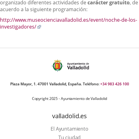
organizado diferentes actividades de
carácter gratuito
, de
acuerdo a la siguiente programación:
http://www.museocienciavalladolid.es/event/noche-de-los-
Enlace
investigadores/
a
una
aplicación
externa.
Plaza Mayor, 1. 47001 Valladolid, España. Teléfono:
+34 983 426 100
Copyright 2025 - Ayuntamiento de Valladolid
valladolid.es
El Ayuntamiento
Tu ciudad