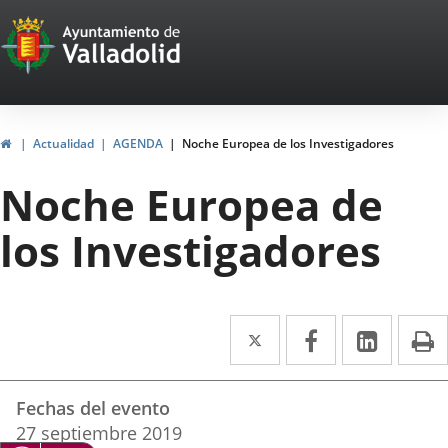
Portal
Saltar al contenido
Web
del
Ayuntamiento
Inicio
Actualidad
AGENDA
Noche Europea de los Investigadores
de
Noche Europea de
Valladolid
los Investigadores
Twitter
Enlace
Facebook
Enlace
Linke
Enlace
I
a
a
a
Datos
una
una
una
Fechas del evento
del
aplicación
aplicación
aplica
27
septiembre
2019
evento