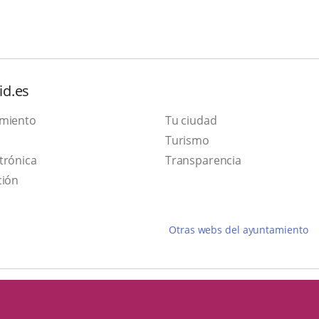
id.es
amiento
Tu ciudad
Este
Turismo
Enlace
enlace
trónica
Transparencia
a
se
ción
una
abrirá
aplicación
en
Otras webs del ayuntamiento
externa.
una
ventana
nueva.