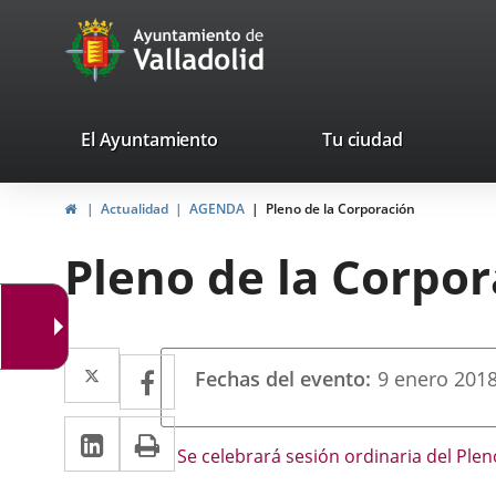
Portal
Saltar al contenido
avaTop
Web
del
Ayuntamiento
valladolid.es
El Ayuntamiento
Tu ciudad
de
Inicio
Actualidad
AGENDA
Pleno de la Corporación
Valladolid
Pleno de la Corpo
Datos
Twitter
Enlace
Facebook
Enlace
Fechas del evento
9
enero
201
del
a
a
evento
LinkedIn
Enlace
Imprimir
una
una
Descripción
Se celebrará sesión ordinaria del Plen
a
aplicación
aplicación