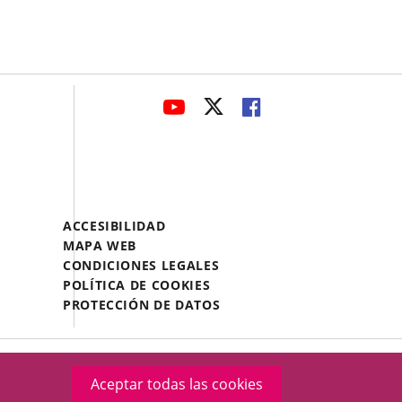
avaHeaderSocial
ENLACE
ENLACE
ENLACE
A
A
A
UNA
UNA
UNA
APLICACIÓN
APLICACIÓN
APLICACIÓN
EXTERNA.
EXTERNA.
EXTERNA.
Menú
ACCESIBILIDAD
Legal
MAPA WEB
Footer
CONDICIONES LEGALES
POLÍTICA DE COOKIES
PROTECCIÓN DE DATOS
Aceptar todas las cookies