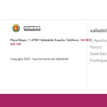
una
externa.
externa.
aplicación
externa.
valladol
El Ayunt
Plaza Mayor, 1. 47001 Valladolid, España. Teléfono:
+34 983
426 100
Para ti
Sede Elec
Copyright 2025 - Ayuntamiento de Valladolid
Participa