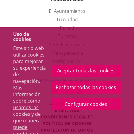
El Ayuntamiento
Tu ciudad
Para ti
Uso de
Este
Turismo
cookies
enlace
Enlace
Sede Electrónica
Este sitio web
se
a
Transparencia
utiliza cookies
abrirá
una
para mejorar
Participación
su experiencia
en
aplicación
Aceptar todas las cookies
de
una
externa.
Otras webs del ayuntamiento
navegación.
ventana
Rechazar todas las cookies
Más
aderSocial
ENLACE
ENLACE
ENLACE
información
nueva.
A
A
A
sobre
cómo
ACCESIBILIDAD
Configurar cookies
UNA
UNA
UNA
usamos las
MAPA WEB
APLICACIÓN
APLICACIÓN
APLICACIÓN
cookies y de
r
CONDICIONES LEGALES
EXTERNA.
EXTERNA.
EXTERNA.
qué manera
POLÍTICA DE COOKIES
puede
PROTECCIÓN DE DATOS
cambiar su