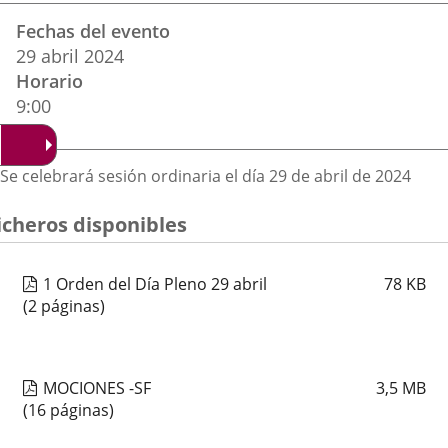
Datos
una
una
una
Fechas del evento
del
aplicación
aplicación
aplica
29
abril
2024
evento
Horario
externa.
externa.
extern
9:00
Descripción
Se celebrará sesión ordinaria el día 29 de abril de 2024
icheros disponibles
1 Orden del Día Pleno 29 abril
78
KB
(2 páginas)
MOCIONES -SF
3,5
MB
(16 páginas)