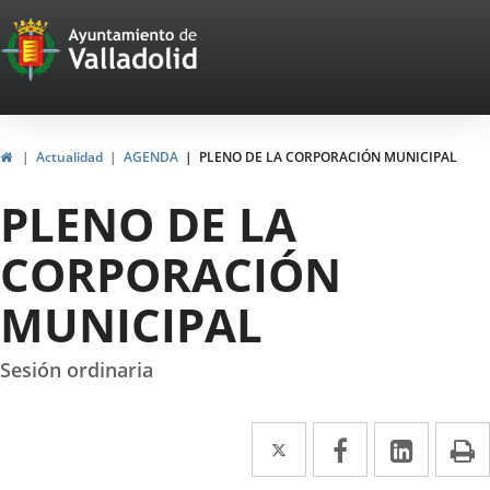
Portal
Saltar al contenido
Web
del
Ayuntamiento
Inicio
Actualidad
AGENDA
PLENO DE LA CORPORACIÓN MUNICIPAL
de
PLENO DE LA
Valladolid
CORPORACIÓN
MUNICIPAL
Sesión ordinaria
Twitter
Enlace
Facebook
Enlace
Linke
Enlace
I
a
a
a