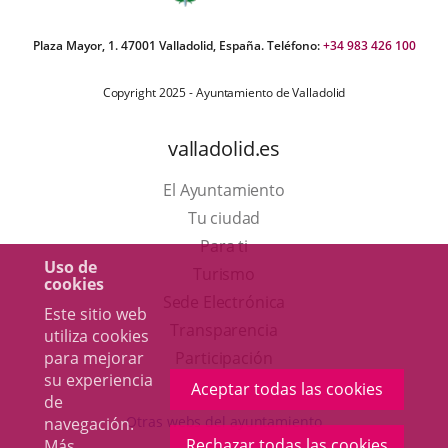
Plaza Mayor, 1. 47001 Valladolid, España. Teléfono:
+34 983 426 100
Copyright 2025 - Ayuntamiento de Valladolid
valladolid.es
El Ayuntamiento
Tu ciudad
Para ti
Uso de
Este
Turismo
cookies
enlace
Enlace
Sede Electrónica
Este sitio web
se
a
Transparencia
utiliza cookies
abrirá
una
para mejorar
Participación
su experiencia
en
aplicación
Aceptar todas las cookies
de
una
externa.
Otras webs del ayuntamiento
navegación.
ventana
Rechazar todas las cookies
Más