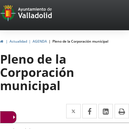
Portal
Saltar al contenido
Web
del
Ayuntamiento
Inicio
Actualidad
AGENDA
Pleno de la Corporación municipal
de
Pleno de la
Valladolid
Corporación
municipal
Twitter
Enlace
Facebook
Enlace
Linke
Enlace
I
a
a
a
Datos
una
una
una