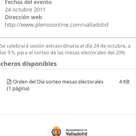
Fechas del evento
del
aplicación
aplicación
aplica
24
octubre
2011
evento
Dirección web
externa.
externa.
extern
http://www.plenosonline.com/valladolid
Descripción
Se celebrará sesión extraordinaria el día 24 de octubre, a
las 9 h, para el sorteo de las mesas electorales del 20N.
icheros disponibles
Orden del Día sorteo mesas electorales
4
KB
(1 página)