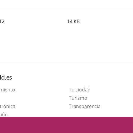
12
14
KB
id.es
amiento
Tu ciudad
Este
Turismo
Enlace
enlace
trónica
Transparencia
a
se
ción
una
abrirá
aplicación
en