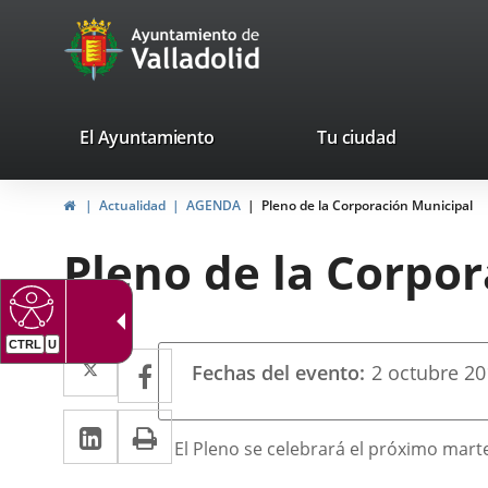
Portal
Saltar al contenido
avaTop
Web
del
Ayuntamiento
valladolid.es
El Ayuntamiento
Tu ciudad
de
Inicio
Actualidad
AGENDA
Pleno de la Corporación Municipal
Valladolid
Pleno de la Corpo
CTRL
U
Datos
Twitter
Enlace
Facebook
Enlace
Fechas del evento
2
octubre
20
del
a
a
evento
LinkedIn
Enlace
Imprimir
una
una
Descripción
El Pleno se celebrará el próximo martes
a
aplicación
aplicación