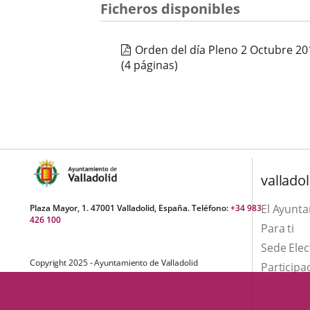
una
Ficheros disponibles
externa.
externa.
aplicación
Orden del día Pleno 2 Octubre 20
externa.
(4 páginas)
valladol
El Ayunt
Plaza Mayor, 1. 47001 Valladolid, España. Teléfono:
+34 983
426 100
Para ti
Sede Elec
Copyright 2025 - Ayuntamiento de Valladolid
Participa