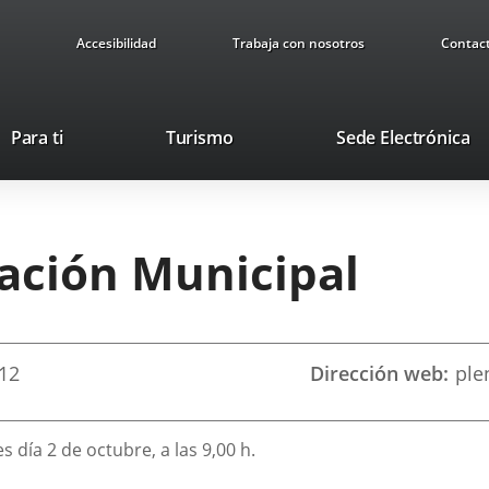
Accesibilidad
Trabaja con nosotros
Contac
Este
En
Para ti
Turismo
Sede Electrónica
enlace
a
se
u
abrirá
ap
en
ex
ración Municipal
una
ventana
nueva.
12
Dirección web
ple
 día 2 de octubre, a las 9,00 h.