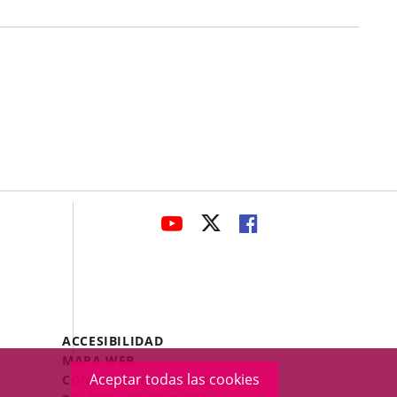
avaHeaderSocial
ENLACE
ENLACE
ENLACE
A
A
A
UNA
UNA
UNA
APLICACIÓN
APLICACIÓN
APLICACIÓN
EXTERNA.
EXTERNA.
EXTERNA.
Menú
ACCESIBILIDAD
Legal
MAPA WEB
Footer
Aceptar todas las cookies
CONDICIONES LEGALES