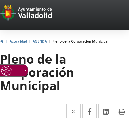
Portal
Saltar al contenido
Web
del
Ayuntamiento
Inicio
Actualidad
AGENDA
Pleno de la Corporación Municipal
de
Pleno de la
Valladolid
Corporación
Municipal
Twitter
Enlace
Facebook
Enlace
Linke
Enlace
I
a
a
a
Datos
una
una
una