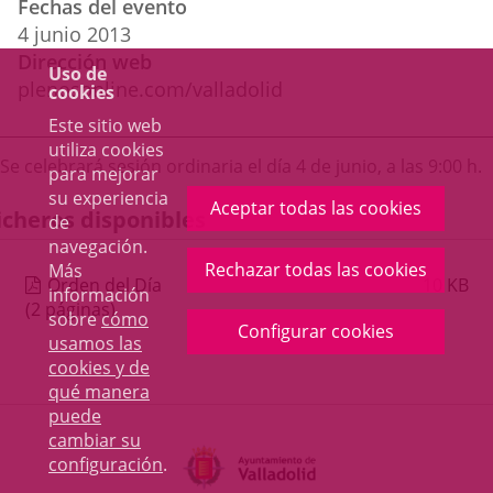
Fechas del evento
del
aplicación
aplicación
aplica
4
junio
2013
evento
Dirección web
externa.
externa.
extern
Uso de
plenosonline.com/valladolid
cookies
Este sitio web
utiliza cookies
Descripción
Se celebrará sesión ordinaria el día 4 de junio, a las 9:00 h.
para mejorar
su experiencia
Aceptar todas las cookies
icheros disponibles
de
navegación.
Rechazar todas las cookies
Más
Orden del Día
10
KB
información
(2 páginas)
sobre
cómo
Configurar cookies
usamos las
cookies y de
qué manera
puede
cambiar su
Toggl
configuración
.
navig