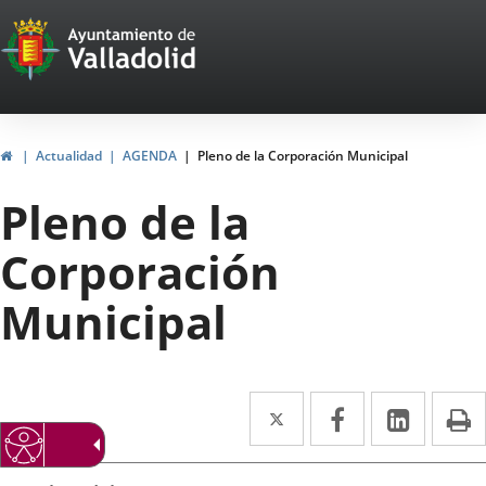
Portal
Saltar al contenido
Web
del
Ayuntamiento
Inicio
Actualidad
AGENDA
Pleno de la Corporación Municipal
de
Pleno de la
Valladolid
Corporación
Municipal
Twitter
Enlace
Facebook
Enlace
Linke
Enlace
I
a
a
a
Datos
una
una
una