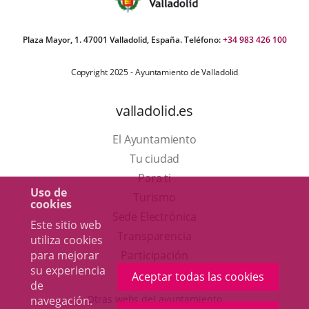
Plaza Mayor, 1. 47001 Valladolid, España. Teléfono:
+34 983 426 100
Copyright 2025 - Ayuntamiento de Valladolid
valladolid.es
El Ayuntamiento
Tu ciudad
Para ti
Uso de
Este
Turismo
cookies
enlace
Enlace
Sede Electrónica
Este sitio web
se
a
Transparencia
utiliza cookies
abrirá
una
para mejorar
Participación
su experiencia
en
aplicación
Aceptar todas las cookies
de
una
externa.
Otras webs del ayuntamiento
navegación.