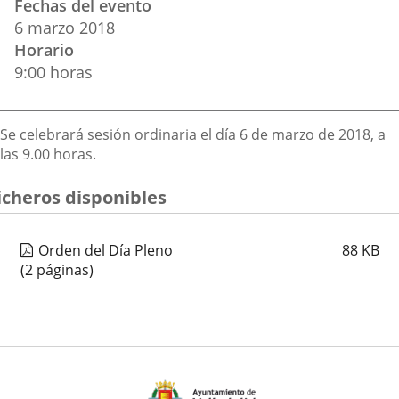
Fechas del evento
del
aplicación
aplicación
aplica
6
marzo
2018
evento
Horario
externa.
externa.
extern
9:00 horas
Descripción
Se celebrará sesión ordinaria el día 6 de marzo de 2018, a
las 9.00 horas.
icheros disponibles
Orden del Día Pleno
88
KB
(2 páginas)