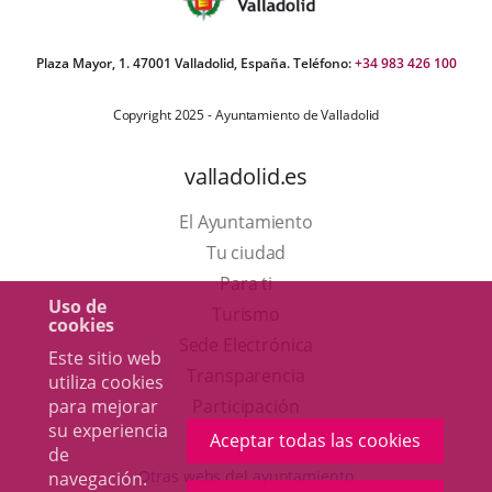
Plaza Mayor, 1. 47001 Valladolid, España. Teléfono:
+34 983 426 100
Copyright 2025 - Ayuntamiento de Valladolid
valladolid.es
El Ayuntamiento
Tu ciudad
Para ti
Uso de
Este
Turismo
cookies
enlace
Enlace
Sede Electrónica
Este sitio web
se
a
Transparencia
utiliza cookies
abrirá
una
para mejorar
Participación
su experiencia
en
aplicación
Aceptar todas las cookies
de
una
externa.
Otras webs del ayuntamiento
navegación.