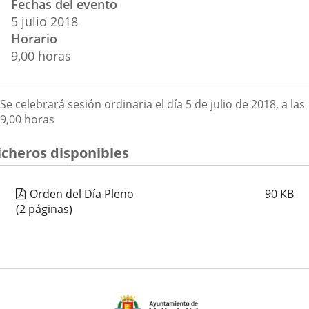
Fechas del evento
del
aplicación
aplicación
aplica
5
julio
2018
evento
Horario
externa.
externa.
extern
9,00 horas
Descripción
Se celebrará sesión ordinaria el día 5 de julio de 2018, a las
9,00 horas
icheros disponibles
Orden del Día Pleno
90
KB
(2 páginas)