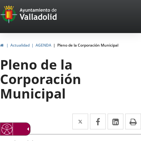
Portal
Saltar al contenido
Web
del
Ayuntamiento
Inicio
Actualidad
AGENDA
Pleno de la Corporación Municipal
de
Pleno de la
Valladolid
Corporación
Municipal
Twitter
Enlace
Facebook
Enlace
Linke
Enlace
I
a
a
a
Datos
una
una
una