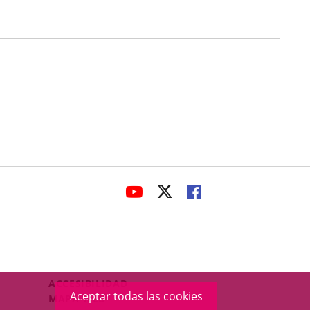
avaHeaderSocial
ENLACE
ENLACE
ENLACE
A
A
A
UNA
UNA
UNA
APLICACIÓN
APLICACIÓN
APLICACIÓN
EXTERNA.
EXTERNA.
EXTERNA.
Menú
ACCESIBILIDAD
Aceptar todas las cookies
Legal
MAPA WEB