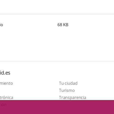
io
68
KB
id.es
amiento
Tu ciudad
Este
Turismo
Enlace
enlace
trónica
Transparencia
a
se
ción
una
abrirá