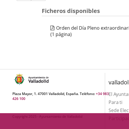
a
aplicación
aplicación
una
Ficheros disponibles
externa.
externa.
aplicación
Orden del Día Pleno extraordinar
externa.
(1 página)
valladol
El Ayunt
Plaza Mayor, 1. 47001 Valladolid, España. Teléfono:
+34 983
426 100
Para ti
Sede Elec
Copyright 2025 - Ayuntamiento de Valladolid
Participa