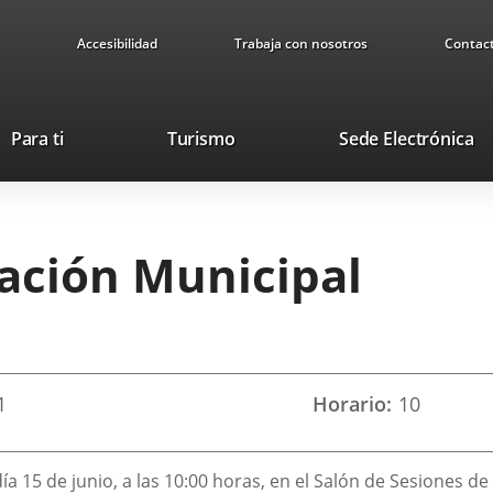
Accesibilidad
Trabaja con nosotros
Contac
Este
En
Para ti
Turismo
Sede Electrónica
enlace
a
se
u
abrirá
ap
en
ex
ración Municipal
una
ventana
nueva.
1
Horario
10
ía 15 de junio, a las 10:00 horas, en el Salón de Sesiones de 