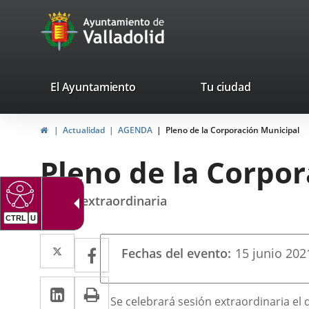
Portal
Saltar al contenido
avaTop
Web
del
Ayuntamiento
valladolid.es
El Ayuntamiento
Tu ciudad
de
Inicio
Actualidad
AGENDA
Pleno de la Corporación Municipal
Valladolid
Pleno de la Corpo
sesión extraordinaria
CTRL
U
Datos
Twitter
Enlace
Facebook
Enlace
Fechas del evento
15
junio
202
del
a
a
evento
LinkedIn
Enlace
Imprimir
una
una
Contenido
Se celebrará sesión extraordinaria el d