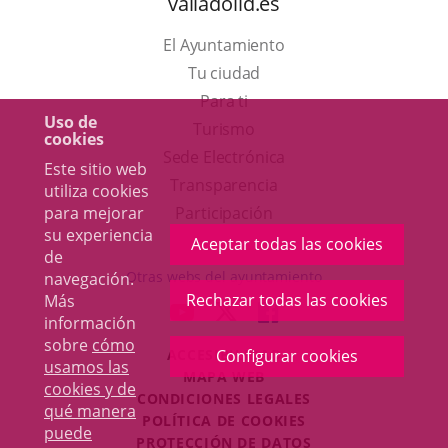
valladolid.es
El Ayuntamiento
Tu ciudad
Para ti
Uso de
Este
Turismo
cookies
enlace
Enlace
Sede Electrónica
Este sitio web
se
a
Transparencia
utiliza cookies
abrirá
una
para mejorar
Participación
su experiencia
en
aplicación
Aceptar todas las cookies
de
una
externa.
Otras webs del ayuntamiento
navegación.
ventana
Rechazar todas las cookies
Más
aderSocial
ENLACE
ENLACE
ENLACE
información
nueva.
A
A
A
sobre
cómo
ACCESIBILIDAD
Configurar cookies
UNA
UNA
UNA
usamos las
MAPA WEB
APLICACIÓN
APLICACIÓN
APLICACIÓN
cookies y de
r
CONDICIONES LEGALES
EXTERNA.
EXTERNA.
EXTERNA.
qué manera
POLÍTICA DE COOKIES
puede
PROTECCIÓN DE DATOS