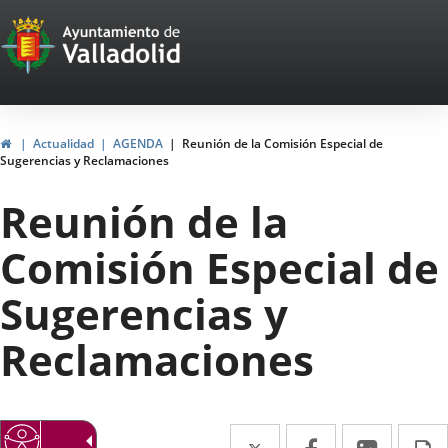
Portal
Saltar al contenido
Web
del
Ayuntamiento
Inicio
Actualidad
AGENDA
Reunión de la Comisión Especial de
Sugerencias y Reclamaciones
de
Reunión de la
Valladolid
Comisión Especial de
Sugerencias y
Reclamaciones
Twitter
Enlace
Facebook
Enlace
Linke
Enlace
I