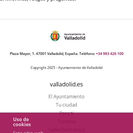
Plaza Mayor, 1. 47001 Valladolid, España. Teléfono:
+34 983 426 100
Copyright 2025 - Ayuntamiento de Valladolid
valladolid.es
El Ayuntamiento
Tu ciudad
Para ti
Uso de
Este
Turismo
cookies
enlace
Enlace
Sede Electrónica