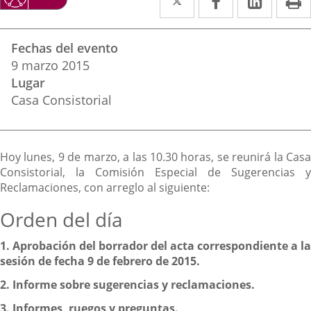
a
a
a
Datos
una
una
una
Fechas del evento
del
aplicación
aplicación
aplica
9
marzo
2015
evento
Lugar
externa.
externa.
extern
Casa Consistorial
Descripción
Hoy lunes, 9 de marzo, a las 10.30 horas, se reunirá la Casa
Consistorial, la Comisión Especial de Sugerencias y
Reclamaciones, con arreglo al siguiente:
Orden del día
1.
Aprobación del borrador del acta correspondiente a la
sesión de fecha 9 de febrero de 2015.
2.
Informe sobre sugerencias y reclamaciones.
3.
Informes, ruegos y preguntas.