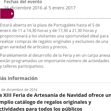
Fechas del evento
del
aplicación
aplicación
aplica
16
diciembre
2016
al
5
enero
2017
evento
externa.
externa.
extern
Descripción
Estará abierta en la plaza de Portugalete hasta el 5 de
enero de 11 a 14,30 horas y de 17,30 a 21,30 horas y
proporcionará a los visitantes una oportunidad ideal para
realizar compras de regalos originales y exclusivos de una
gran variedad de artículos y precios.
Paralelamente al desarrollo de la Feria y en un carpa anexa
están programados un importante número de actividades
y talleres participativos.
ás información
 de diciembre de 2016
a XIII Feria de Artesanía de Navidad ofrece u
mplio catálogo de regalos originales y
ctividades para todos los públicos