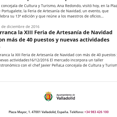
 concejala de Cultura y Turismo, Ana Redondo, visitó hoy, en la Pla
 Portugalete, la Feria de Artesanía de Navidad, un evento, que
lebra su 13ª edición y que reúne a los maestros de oficios
adicionales y artísticos que presentan sus trabajos como...
echa
 de diciembre de 2016
e
rranca la XIII Feria de Artesanía de Navidad
on más de 40 puestos y nuevas actividades
oticia
Enlace
a
ranca la XIII Feria de Artesanía de Navidad con más de 40 puestos 
evas actividades16/12/2016 El mercado incorpora un taller
una
stronómico con el chef Javier PeñaLa concejala de Cultura y Turism
aplicación
a Redondo, ha acudido esta mañana a la inauguración de...
echa
externa.
e
oticia
Plaza Mayor, 1. 47001 Valladolid, España. Teléfono:
+34 983 426 100