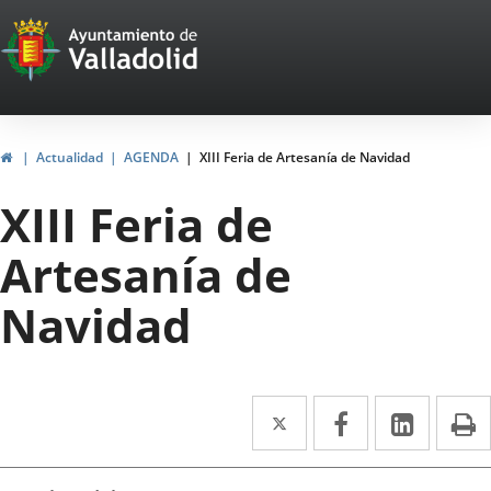
Portal
Saltar al contenido
Web
del
Ayuntamiento
Inicio
Actualidad
AGENDA
XIII Feria de Artesanía de Navidad
de
XIII Feria de
Valladolid
Artesanía de
Navidad
Twitter
Enlace
Facebook
Enlace
Linke
Enlace
I
a
a
a
Datos
una
una
una