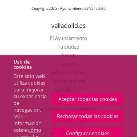
Copyright 2025 - Ayuntamiento de Valladolid
valladolid.es
El Ayuntamiento
Tu ciudad
Para ti
Uso de
Este
Turismo
cookies
enlace
Enlace
Sede Electrónica
Este sitio web
se
a
Transparencia
utiliza cookies
abrirá
una
para mejorar
Participación
su experiencia
en
aplicación
Aceptar todas las cookies
de
una
externa.
Otras webs del ayuntamiento
navegación.
ventana
Rechazar todas las cookies
Más
aderSocial
ENLACE
ENLACE
ENLACE
información
nueva.
A
A
A
sobre
cómo
ACCESIBILIDAD
Configurar cookies
UNA
UNA
UNA
usamos las