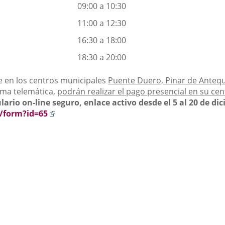
09:00 a 10:30
11:00 a 12:30
16:30 a 18:00
18:30 a 20:00
re en los centros municipales
Puente Duero, Pinar de Antequ
rma telemática,
podrán realizar el pago presencial en su cent
lario on-line seguro, enlace a
ctivo desde el 5 al 20 de d
Enlace
p/form?id=65
a
una
aplicación
externa.