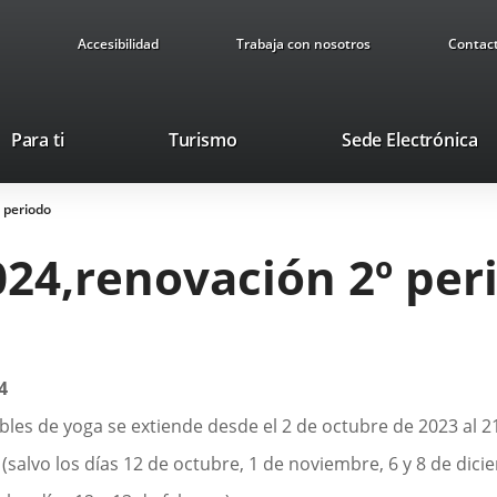
Accesibilidad
Trabaja con nosotros
Contac
Este
En
Para ti
Turismo
Sede Electrónica
enlace
a
se
u
 periodo
abrirá
ap
en
ex
024,renovación 2º per
una
ventana
nueva.
4
bles de yoga se extiende desde el 2 de octubre de 2023 al 2
e
(salvo los días 12 de octubre, 1 de noviembre, 6 y 8 de dici