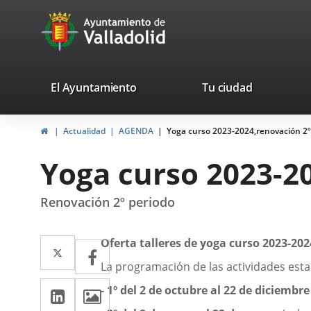
Portal
Saltar al contenido
avaTop
Web
del
Ayuntamiento
valladolid.es
El Ayuntamiento
Tu ciudad
de
Inicio
Actualidad
AGENDA
Yoga curso 2023-2024,renovación 2º
Valladolid
Yoga curso 2023-2
Renovación 2º periodo
Descripción
Twitter
Enlace
Oferta talleres de yoga curso 2023-202
Facebook
Enlace
a
La programación de las actividades esta
a
LinkedIn
Enlace
Imágenes
una
- 1º del 2 de octubre al 22 de diciembr
una