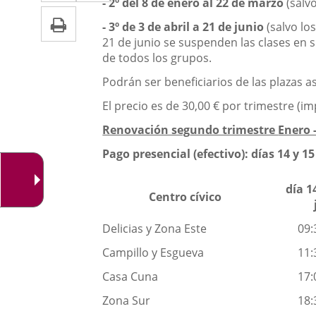
a
aplicación
- 2º del 8 de enero al 22 de marzo
(salvo
aplicación
Imprimir
una
externa.
- 3º de 3 de abril a 21 de junio
(salvo lo
externa.
21 de junio se suspenden las clases en 
aplicación
de todos los grupos.
externa.
Podrán ser beneficiarios de las plazas 
El precio es de 30,00 € por trimestre (im
Renovación seg
undo trimestre
Enero 
Pago presencial (efectivo): días 14 y 1
día 1
Centro cívico
Delicias y Zona Este
09:
Campillo y Esgueva
11:
Casa Cuna
17:
Zona Sur
18: