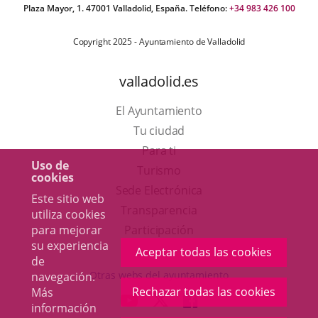
Plaza Mayor, 1. 47001 Valladolid, España. Teléfono:
+34 983 426 100
Copyright 2025 - Ayuntamiento de Valladolid
valladolid.es
El Ayuntamiento
Tu ciudad
Para ti
Uso de
Este
Turismo
cookies
enlace
Enlace
Sede Electrónica
Este sitio web
se
a
Transparencia
utiliza cookies
abrirá
una
para mejorar
Participación
su experiencia
en
aplicación
Aceptar todas las cookies
de
una
externa.
Otras webs del ayuntamiento
navegación.
ventana
Rechazar todas las cookies
Más
aderSocial
ENLACE
ENLACE
ENLACE
información
nueva.
A
A
A