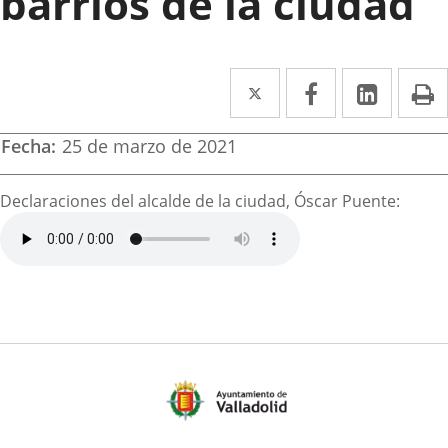
barrios de la ciudad
Twitter
Enlace
Facebook
Enlace
Linke
Enlace
I
a
a
a
Fecha
25 de marzo de 2021
una
una
una
aplicación
aplicación
aplica
Descripción
Declaraciones del alcalde de la ciudad, Óscar Puente:
externa.
externa.
extern