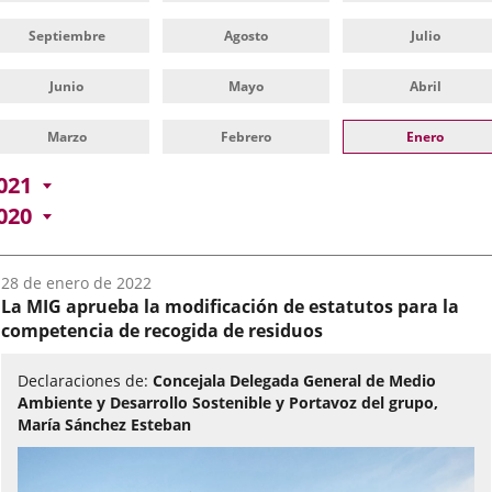
Septiembre
Agosto
Julio
Junio
Mayo
Abril
Marzo
Febrero
Enero
021
020
Fecha
28 de enero de 2022
del
La MIG aprueba la modificación de estatutos para la
audio:
competencia de recogida de residuos
Declaraciones de:
Concejala Delegada General de Medio
Ambiente y Desarrollo Sostenible y Portavoz del grupo,
María Sánchez Esteban