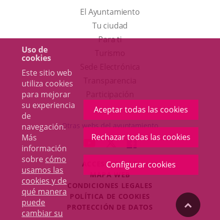
El Ayuntamiento
Tu ciudad
Para ti
Uso de
Este
Turismo
cookies
enlace
Enlace
Sede Electrónica
Este sitio web
se
a
Transparencia
utiliza cookies
abrirá
una
para mejorar
Participación
su experiencia
en
aplicación
Aceptar todas las cookies
de
una
externa.
Otras webs del ayuntamiento
navegación.
ventana
Rechazar todas las cookies
Más
aderSocial
ENLACE
ENLACE
ENLACE
información
nueva.
A
A
A
sobre
cómo
ACCESIBILIDAD
Configurar cookies
UNA
UNA
UNA
usamos las
MAPA WEB
APLICACIÓN
APLICACIÓN
APLICACIÓN
cookies y de
r
CONDICIONES LEGALES
EXTERNA.
EXTERNA.
EXTERNA.
qué manera
POLÍTICA DE COOKIES
puede
"Volver
PROTECCIÓN DE DATOS
cambiar su
Toggl