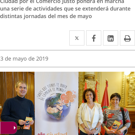
Ciudad por el Comercio Justo pondrá en marcha
una serie de actividades que se extenderá durante
distintas jornadas del mes de mayo
Twitter
Enlace
Facebook
Enlace
Linke
Enlace
I
a
a
a
una
una
una
Fecha
3 de mayo de 2019
de
aplicación
aplicación
aplica
la
noticia
externa.
externa.
extern