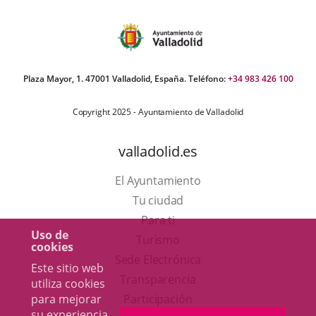
Plaza Mayor, 1. 47001 Valladolid, España. Teléfono:
+34 983 426 100
Copyright 2025 - Ayuntamiento de Valladolid
valladolid.es
El Ayuntamiento
Tu ciudad
Para ti
Uso de
Este
Turismo
cookies
enlace
Enlace
Sede Electrónica
Este sitio web
se
a
Transparencia
utiliza cookies
abrirá
una
para mejorar
Participación
su experiencia