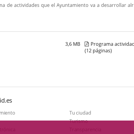
 de actividades que el Ayuntamiento va a desarrollar alr
3,6
MB
Programa activida
(12 páginas)
id.es
amiento
Tu ciudad
Este
Turismo
Enlace
enlace
trónica
Transparencia