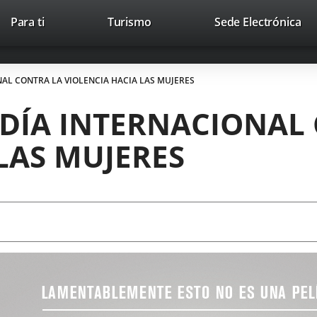
Este
En
Para ti
Turismo
Sede Electrónica
Accesibilidad
Trabaja con nosotros
Contac
enlace
a
se
un
abrirá
apl
NAL CONTRA LA VIOLENCIA HACIA LAS MUJERES
en
ext
una
 DÍA INTERNACIONAL
ventana
nueva.
LAS MUJERES