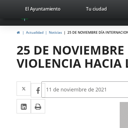
Portal
Saltar al contenido
valladolid.es
El Ayuntamiento
Tu ciudad
avaTop
Web
del
Inicio
Actualidad
Noticias
25 DE NOVIEMBRE DÍA INTERNACIO
Ayuntamiento
25 DE NOVIEMBRE
de
VIOLENCIA HACIA 
Valladolid
Twitter
Enlace
Facebook
Enlace
Fecha
11 de noviembre de 2021
de
a
a
la
LinkedIn
Enlace
Imprimir
una
noticia
una
a
aplicación
aplicación
una
externa.
externa.