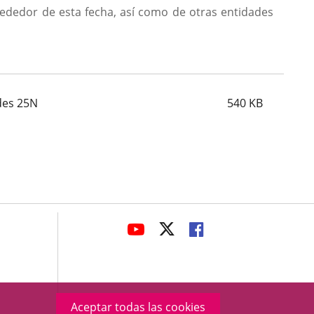
ededor de esta fecha, así como de otras entidades
des 25N
540
KB
avaHeaderSocial
ENLACE
ENLACE
ENLACE
A
A
A
UNA
UNA
UNA
APLICACIÓN
APLICACIÓN
APLICACIÓN
EXTERNA.
EXTERNA.
EXTERNA.
Aceptar todas las cookies