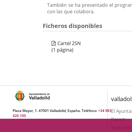
También se ha presentado el programa
con las que colabora.
Ficheros disponibles
Cartel 25N
(1 página)
valladol
El Ayunt
Plaza Mayor, 1. 47001 Valladolid, España. Teléfono:
+34 983
426 100
Para ti
Sede Elec