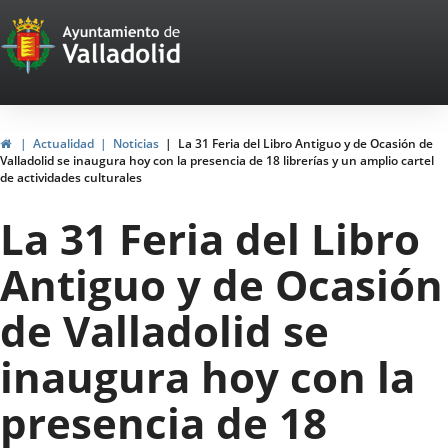
Portal
Saltar al contenido
Web
del
Ayuntamiento
Inicio
Actualidad
Noticias
La 31 Feria del Libro Antiguo y de Ocasión de
Valladolid se inaugura hoy con la presencia de 18 librerías y un amplio cartel
de
de actividades culturales
Valladolid
La 31 Feria del Libro
Antiguo y de Ocasión
de Valladolid se
inaugura hoy con la
presencia de 18