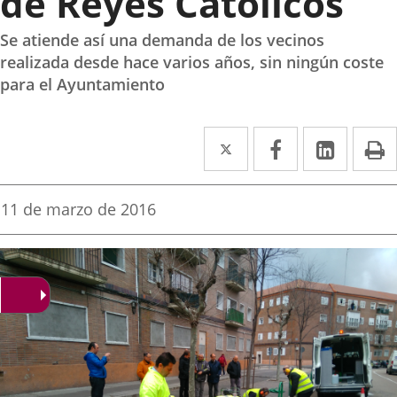
de Reyes Católicos
Se atiende así una demanda de los vecinos
realizada desde hace varios años, sin ningún coste
para el Ayuntamiento
Twitter
Enlace
Facebook
Enlace
Linke
Enlace
I
a
a
a
una
una
una
Fecha
11 de marzo de 2016
de
aplicación
aplicación
aplica
la
noticia
externa.
externa.
extern