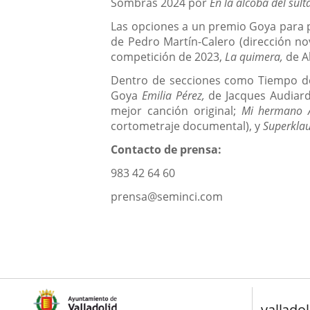
Sombras 2024 por
En la alcoba del sult
Las opciones a un premio Goya para p
de Pedro Martín-Calero (dirección no
competición de 2023,
La quimera,
de A
Dentro de secciones como Tiempo de H
Goya
Emilia Pérez,
de Jacques Audiard
mejor canción original;
Mi hermano A
cortometraje documental), y
Superklau
Contacto de prensa:
983 42 64 60
prensa@seminci.com
valladol