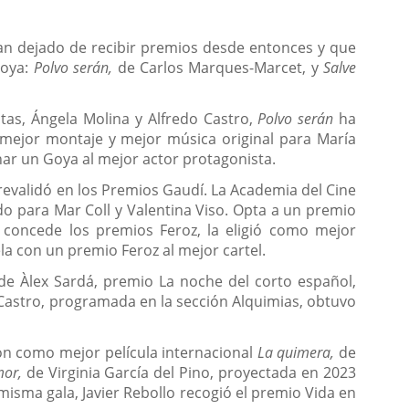
han dejado de recibir premios desde entonces y que
Goya:
Polvo serán,
de Carlos Marques-Marcet, y
Salve
stas, Ángela Molina y Alfredo Castro,
Polvo serán
ha
 mejor montaje y mejor música original para María
anar un Goya al mejor actor protagonista.
revalidó en los Premios Gaudí. La Academia del Cine
o para Mar Coll y Valentina Viso. Opta a un premio
concede los premios Feroz, la eligió como mejor
ela con un premio Feroz al mejor cartel.
e Àlex Sardá, premio La noche del corto español,
Castro, programada en la sección Alquimias, obtuvo
ron como mejor película internacional
La quimera,
de
mor,
de Virginia García del Pino, proyectada en 2023
isma gala, Javier Rebollo recogió el premio Vida en