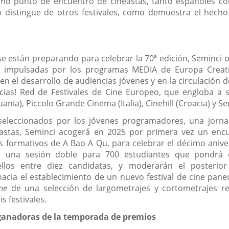
mo punto de encuentro de cineastas, tanto españoles com
lo distingue de otros festivales, como demuestra el hech
e se están preparando para celebrar la 70ª edición, Seminci 
s, impulsadas por los programas MEDIA de Europa Creati
 el desarrollo de audiencias jóvenes y en la circulación d
ias! Red de Festivales de Cine Europeo, que engloba a 
tuania), Piccolo Grande Cinema (Italia), Cinehill (Croacia) y S
seleccionados por los jóvenes programadores, una jorn
stas, Seminci acogerá en 2025 por primera vez un encue
s formativos de A Bao A Qu, para celebrar el décimo ani
n una sesión doble para 700 estudiantes que pondrá 
los entre diez candidatas, y moderarán el posterior
cia el establecimiento de un nuevo festival de cine pane
ne
de una selección de largometrajes y cortometrajes re
s festivales.
s ganadoras de la temporada de premios