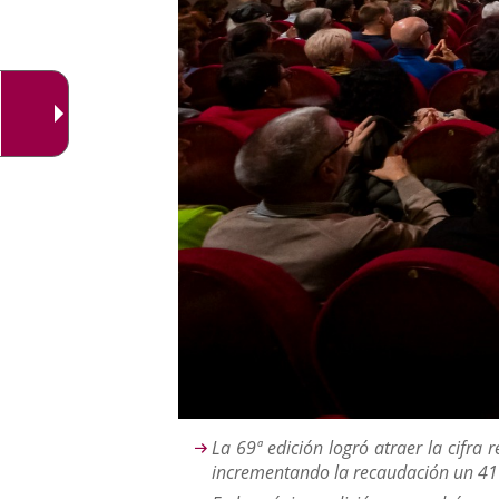
Descripción
La 69ª edición logró atraer la cifra
incrementando la recaudación un 4