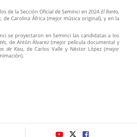
os de la Sección Oficial de Seminci en 2024
El llanto,
,
de Carolina África (mejor música original), y en la
ci se proyectaron en Seminci las candidatas a los
rtés,
de Antón Álvarez (mejor película documental y
as de Kivu,
de Carlos Valle y Néstor López (mejor
animación).
avaHeaderSocial
ENLACE
ENLACE
ENLACE