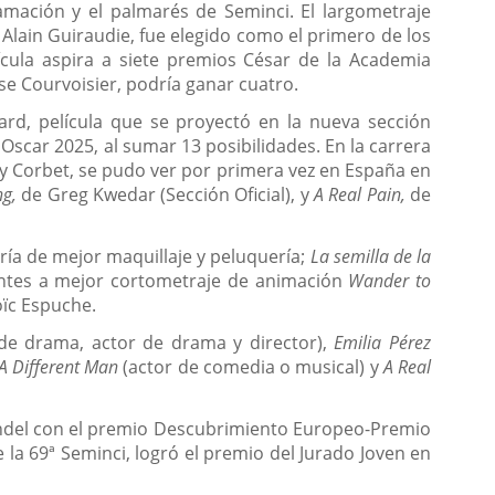
mación y el palmarés de Seminci. El largometraje
Alain Guiraudie, fue elegido como el primero de los
ícula aspira a siete premios César de la Academia
se Courvoisier, podría ganar cuatro.
rd, película que se proyectó en la nueva sección
scar 2025, al sumar 13 posibilidades. En la carrera
 Corbet, se pudo ver por primera vez en España en
ng,
de Greg Kwedar (Sección Oficial), y
A Real Pain,
de
ía de mejor maquillaje y peluquería;
La semilla de la
antes a mejor cortometraje de animación
Wander to
ïc Espuche.
 de drama, actor de drama y director),
Emilia Pérez
A Different Man
(actor de comedia o musical) y
A Real
del con el premio Descubrimiento Europeo-Premio
de la 69ª Seminci, logró el premio del Jurado Joven en