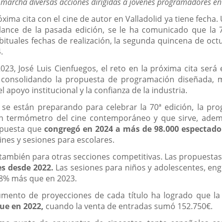
 marcha diversas acciones dirigidas a jóvenes programadores e
óxima cita con el cine de autor en Valladolid ya tiene fech
alance de la pasada edición, se le ha comunicado que la 
ituales fechas de realización, la segunda quincena de octu
.
23, José Luis Cienfuegos, el reto en la próxima cita será 
 consolidando la propuesta de programación diseñada, me
l apoyo institucional y la confianza de la industria.
que se están preparando para celebrar la 70ª edición, la
n termómetro del cine contemporáneo y que sirve, ademá
 apuesta que
congregó en 2024 a más de 98.000 espectado
nes y sesiones para escolares.
n también para otras secciones competitivas. Las propuesta
s desde 2022.
Las sesiones para niños y adolescentes, eng
18% más que en 2023.
umento de proyecciones de cada título ha logrado que l
ue en 2022,
cuando la venta de entradas sumó 152.750€.