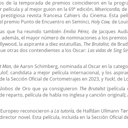
os de la temporada de premios coincidieron en la progra
 película y al mejor guion en la 69ª edición,
Misericordia,
de 
prestigiosa revista francesa Cahiers du Cinema. Esta pel
el premio Punto de Encuentro en Seminci,
Holy Cow,
de Loui
 las que ha reunido también
Emilia Pérez,
de Jacques Audia
o, además, el mayor número de nominaciones a los premios O
ywood, la aspirante a diez estatuillas,
The Brutalist,
de Brady
l que otras dos contendientes a los Oscar:
Las vidas de Sing Si
nt Man,
de Aaron Schimberg, nominada al Oscar en la categor
, candidata a mejor película internacional, y los aspir
de la Sección Oficial de Cortometrajes en 2023, y
Yuck!,
de Lo
Globos de Oro que ya consiguieron
The Brutalist
(película
de reparto, película de habla no inglesa y canción original);
ne Europeo reconocieron a
La tutoría,
de Halfdan Ullmann Tøn
rector novel. Esta película, incluida en la Sección Oficial 