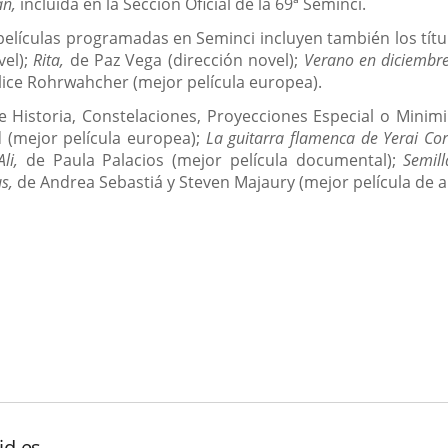
án,
incluida en la Sección Oficial de la 69ª Seminci.
elículas programadas en Seminci incluyen también los títul
vel);
Rita,
de Paz Vega (dirección novel);
Verano en diciembre
lice Rohrwahcher (mejor película europea).
istoria, Constelaciones, Proyecciones Especial o Minimin
 (mejor película europea);
La guitarra flamenca de Yerai Co
li,
de Paula Palacios (mejor película documental);
Semill
s,
de Andrea Sebastiá y Steven Majaury (mejor película de 
id.es