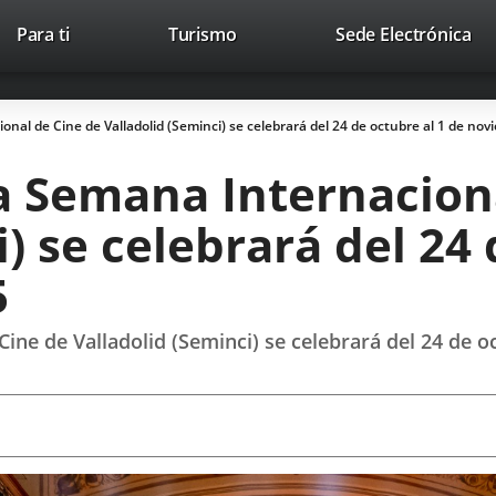
Este
En
Para ti
Turismo
Sede Electrónica
Accesibilidad
Trabaja con nosotros
Contac
enlace
a
se
un
abrirá
apl
onal de Cine de Valladolid (Seminci) se celebrará del 24 de octubre al 1 de no
en
ext
una
la Semana Internacion
ventana
nueva.
) se celebrará del 24 
5
Cine de Valladolid (Seminci) se celebrará del 24 de 