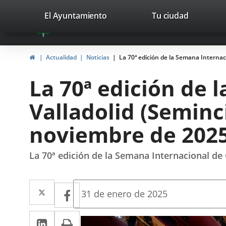
Portal
Saltar al contenido
valladolid.es
El Ayuntamiento
Tu ciudad
avaTop
Web
del
Inicio
Actualidad
Noticias
La 70ª edición de la Semana Internaci
Ayuntamiento
La 70ª edición de 
de
Valladolid (Seminci
Valladolid
noviembre de 202
La 70ª edición de la Semana Internacional de 
Twitter
Enlace
Facebook
Enlace
Fecha
31 de enero de 2025
de
a
a
la
LinkedIn
Enlace
Imprimir
una
noticia
una