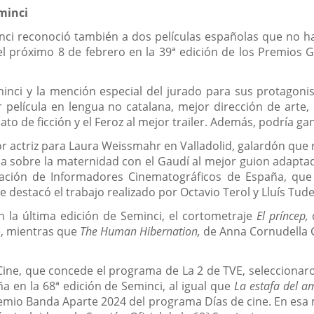
minci
inci reconoció también a dos películas españolas que no 
l próximo 8 de febrero en la 39ª edición de los Premios 
minci y la mención especial del jurado para sus protagoni
película en lengua no catalana, mejor dirección de arte,
ato de ficción y el Feroz al mejor trailer. Además, podría g
or actriz para Laura Weissmahr en Valladolid, galardón que 
la sobre la maternidad con el Gaudí al mejor guion adaptad
ación de Informadores Cinematográficos de España, que 
ue destacó el trabajo realizado por Octavio Terol y Lluís Tud
n la última edición de Seminci, el cortometraje
El príncep,
d
e, mientras que
The Human Hibernation,
de Anna Cornudella 
 Cine, que concede el programa de La 2 de TVE, selecciona
 en la 68ª edición de Seminci, al igual que
La estafa del a
remio Banda Aparte 2024 del programa Días de cine. En esa m