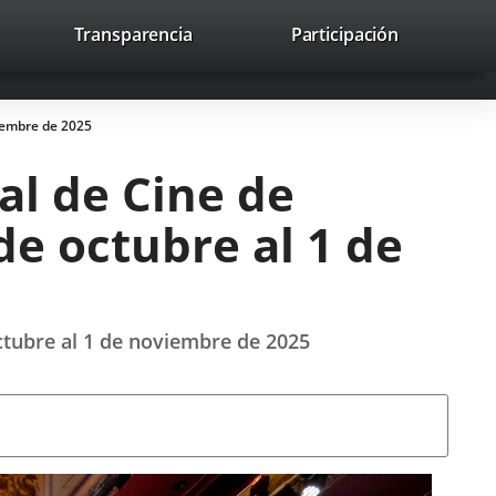
lace
Transparencia
Participación
avaHeaderSocial
Enlace
Enlace
Enlace
Buscar
to
Buscar
a
a
a
a
una
una
una
icación
aplicación
aplicación
aplicación
viembre de 2025
erna.
externa.
externa.
externa.
al de Cine de
de octubre al 1 de
octubre al 1 de noviembre de 2025