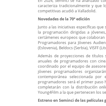
En 2024, Seminci se ha afianzado co
caracteriza tradicionalmente y que 
competitivas acudió a Valladolid.
Novedades de la 70ª edición
Junto a las iniciativas específicas qu
la programación dirigidas a jóvene
certámenes europeos que colaboran en
Programadores para Jóvenes Audienc
(Eslovenia), Beldocs (Serbia), VISFF (Li
Además de proyecciones de títulos 
anuales de programadores con cinea
coordinado por el equipo de asesore
jóvenes programadores organizará
contemporánea seleccionada por el
programadores será el primer paso ha
completarán con la distribución
onli
Young4Film a la que pertenecen los sei
Estreno en Seminci de las película