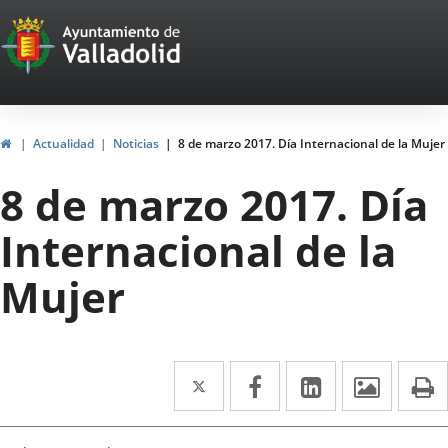
Portal
Saltar al contenido
Web
del
Ayuntamiento
Inicio
Actualidad
Noticias
8 de marzo 2017. Día Internacional de la Mujer
de
8 de marzo 2017. Día
Valladolid
Internacional de la
Mujer
Twitter
Enlace
Facebook
Enlace
LinkedIn
Enlace
Imáge
I
a
a
a
una
una
una