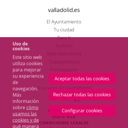
valladolid.es
El Ayuntamiento
Tu ciudad
Para ti
Uso de
Este
Turismo
cookies
enlace
Enlace
Sede Electrónica
Este sitio web
se
a
Transparencia
utiliza cookies
abrirá
una
Participación
para mejorar
su experiencia
en
aplicación
Aceptar todas las cookies
de
una
externa.
Otras webs del ayuntamiento
navegación.
ventana
Rechazar todas las cookies
Más
aderSocial
ENLACE
ENLACE
ENLACE
información
nueva.
A
A
A
sobre
cómo
ACCESIBILIDAD
Configurar cookies
UNA
UNA
UNA
usamos las
MAPA WEB
APLICACIÓN
APLICACIÓN
APLICACIÓN
cookies y de
r
CONDICIONES LEGALES
EXTERNA.
EXTERNA.
EXTERNA.
qué manera