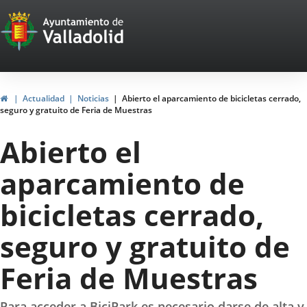
Portal
Saltar al contenido
Web
del
Ayuntamiento
Inicio
Actualidad
Noticias
Abierto el aparcamiento de bicicletas cerrado,
seguro y gratuito de Feria de Muestras
de
Abierto el
Valladolid
aparcamiento de
bicicletas cerrado,
seguro y gratuito de
Feria de Muestras
Para acceder a BiciPark es necesario darse de alta y