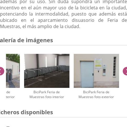
además por su uso. Sin duda supondrá un importante
incentivo en el aún mayor uso de la bicicleta en la ciudad,
potenciando la intermodalidad, puesto que además está
ubicado en el aparcamiento disuasorio de Feria de
Muestras, el más amplio de la ciudad.
alería de imágenes
anterior
eria de
BiciPark Feria de
BiciPark Feria de
o exterior
Muestras foto interior
Muestras foto exterior
úmero
icheros disponibles
e
apositivas: