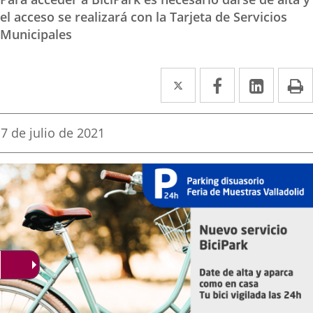
el acceso se realizará con la Tarjeta de Servicios
Municipales
Twitter
Enlace
Facebook
Enlace
Linke
Enlace
I
a
a
a
una
una
una
Fecha
7 de julio de 2021
de
aplicación
aplicación
aplica
la
noticia
externa.
externa.
extern