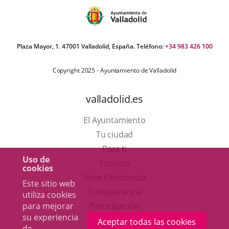
Plaza Mayor, 1. 47001 Valladolid, España. Teléfono:
+34 983 426 100
Copyright 2025 - Ayuntamiento de Valladolid
valladolid.es
El Ayuntamiento
Tu ciudad
Para ti
Uso de
Este
Turismo
cookies
enlace
Enlace
Sede Electrónica
Este sitio web
se
a
Transparencia
utiliza cookies
abrirá
una
para mejorar
Participación
su experiencia
en
aplicación
Aceptar todas las cookies
de