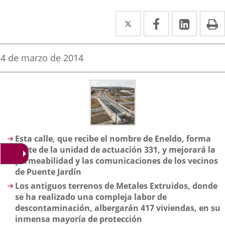
Twitter
Enlace
Facebook
Enlace
Linke
Enlace
I
a
a
a
una
una
una
Fecha
4 de marzo de 2014
de
aplicación
aplicación
aplica
la
noticia
externa.
externa.
extern
Descripción
Esta calle, que recibe el nombre de Eneldo, forma
parte de la unidad de actuación 331, y mejorará la
permeabilidad y las comunicaciones de los vecinos
de Puente Jardín
Los antiguos terrenos de Metales Extruidos, donde
se ha realizado una compleja labor de
descontaminación, albergarán 417 viviendas, en su
inmensa mayoría de protección