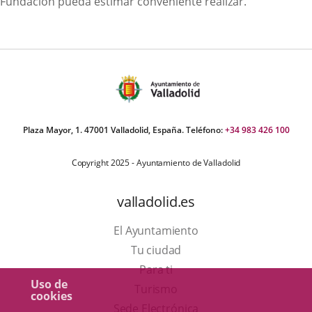
Fundación pueda estimar conveniente realizar.
Plaza Mayor, 1. 47001 Valladolid, España. Teléfono:
+34 983 426 100
Copyright 2025 - Ayuntamiento de Valladolid
valladolid.es
El Ayuntamiento
Tu ciudad
Para ti
Uso de
Este
Turismo
cookies
enlace
Enlace
Sede Electrónica