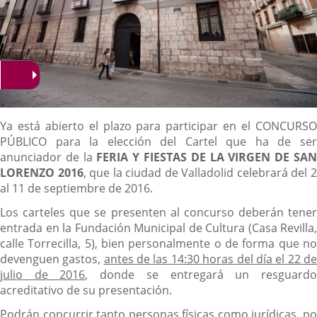
Descripción
Ya está abierto el plazo para participar en el CONCURSO
PÚBLICO para la elección del Cartel que ha de ser
anunciador de la
FERIA Y
FIESTAS DE LA VIRGEN DE SA
LORENZO 2016
, que la ciudad de Valladolid celebrará del 
al 11 de septiembre de 2016.
Los carteles que se presenten al concurso deberán tener
entrada en la Fundación Municipal de Cultura (Casa Revilla,
calle Torrecilla, 5), bien personalmente o de forma que no
devenguen gastos,
antes de las 14:30 horas del día el 22 d
julio de 2016
, donde se entregará un resguard
acreditativo de su presentación.
Podrán concurrir tanto personas físicas como jurídicas, no