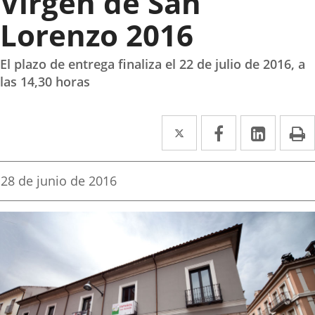
Virgen de San
Lorenzo 2016
El plazo de entrega finaliza el 22 de julio de 2016, a
las 14,30 horas
Twitter
Enlace
Facebook
Enlace
Linke
Enlace
I
a
a
a
una
una
una
Fecha
28 de junio de 2016
de
aplicación
aplicación
aplica
la
noticia
externa.
externa.
extern