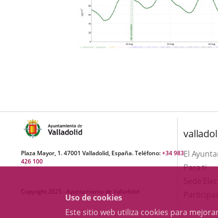
valladol
El Ayunt
Plaza Mayor, 1. 47001 Valladolid, España. Teléfono:
+34 983
426 100
Para ti
Sede Elec
Copyright 2025 - Ayuntamiento de Valladolid
Participa
Uso de cookies
Este sitio web utiliza cookies para mejo