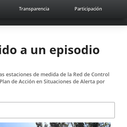
lace
Transparencia
Participación
avaHeaderSocial
Enlace
Enlace
Enlace
Buscar
to
Buscar
a
a
a
a
una
una
una
icación
aplicación
aplicación
aplicación
erna.
externa.
externa.
externa.
bido a un episodio
as estaciones de medida de la Red de Control
Plan de Acción en Situaciones de Alerta por