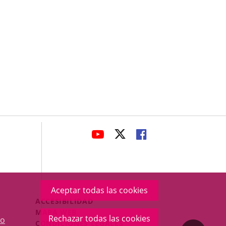
avaHeaderSocial
ENLACE
ENLACE
ENLACE
A
A
A
UNA
UNA
UNA
APLICACIÓN
APLICACIÓN
APLICACIÓN
EXTERNA.
EXTERNA.
EXTERNA.
Aceptar todas las cookies
Menú
ACCESIBILIDAD
Legal
MAPA WEB
Rechazar todas las cookies
o
Footer
CONDICIONES LEGALES