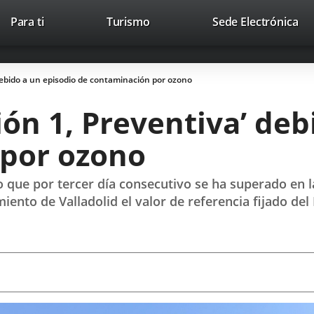
Este
En
Para ti
Turismo
Sede Electrónica
Accesibilidad
Trabaja con nosotros
Contac
enlace
a
se
un
abrirá
apl
 debido a un episodio de contaminación por ozono
en
ext
una
ión 1, Preventiva’ de
ventana
nueva.
 por ozono
 que por tercer día consecutivo se ha superado en l
nto de Valladolid el valor de referencia fijado del 