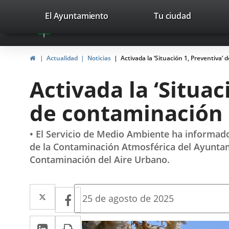
Portal
Saltar al contenido
valladolid.es
El Ayuntamiento
Tu ciudad
avaTop
Web
del
Inicio
Actualidad
Noticias
Activada la ‘Situación 1, Preventiva’
Ayuntamiento
Activada la ‘Situac
de
de contaminación
Valladolid
• El Servicio de Medio Ambiente ha informado
de la Contaminación Atmosférica del Ayuntamie
Contaminación del Aire Urbano.
Twitter
Enlace
Facebook
Enlace
Fecha
25 de agosto de 2025
de
a
a
la
LinkedIn
Enlace
Imprimir
una
noticia