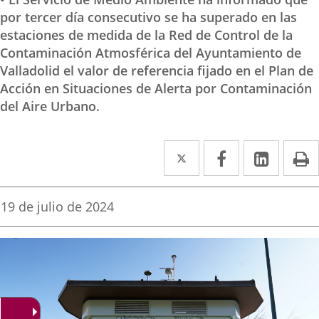
por tercer día consecutivo se ha superado en las
estaciones de medida de la Red de Control de la
Contaminación Atmosférica del Ayuntamiento de
Valladolid el valor de referencia fijado en el Plan de
Acción en Situaciones de Alerta por Contaminación
del Aire Urbano.
Twitter
Enlace
Facebook
Enlace
Linke
Enlace
I
a
a
a
una
una
una
Fecha
19 de julio de 2024
de
aplicación
aplicación
aplica
la
noticia
externa.
externa.
extern