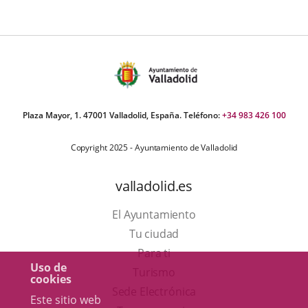
Plaza Mayor, 1. 47001 Valladolid, España. Teléfono:
+34 983 426 100
Copyright 2025 - Ayuntamiento de Valladolid
valladolid.es
El Ayuntamiento
Tu ciudad
Para ti
Uso de
Este
Turismo
cookies
enlace
Enlace
Sede Electrónica
Este sitio web