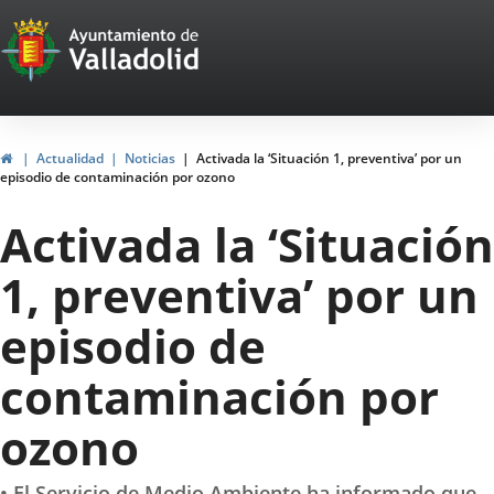
Portal
Saltar al contenido
Web
del
Ayuntamiento
Inicio
Actualidad
Noticias
Activada la ‘Situación 1, preventiva’ por un
episodio de contaminación por ozono
de
Activada la ‘Situación
Valladolid
1, preventiva’ por un
episodio de
contaminación por
ozono
• El Servicio de Medio Ambiente ha informado que