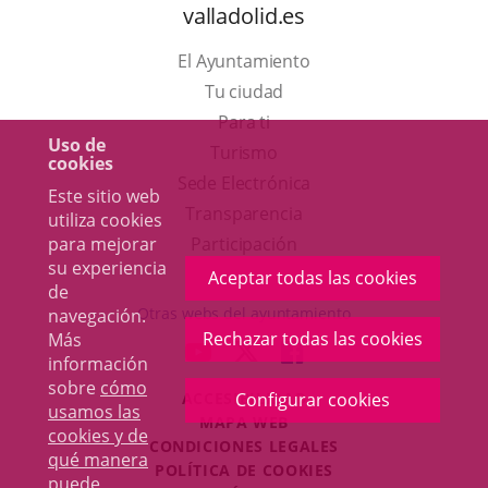
valladolid.es
El Ayuntamiento
Tu ciudad
Para ti
Uso de
Este
Turismo
cookies
enlace
Enlace
Sede Electrónica
Este sitio web
se
a
Transparencia
utiliza cookies
abrirá
una
Participación
para mejorar
su experiencia
en
aplicación
Aceptar todas las cookies
de
una
externa.
Otras webs del ayuntamiento
navegación.
ventana
Rechazar todas las cookies
Más
aderSocial
ENLACE
ENLACE
ENLACE
información
nueva.
A
A
A
sobre
cómo
ACCESIBILIDAD
Configurar cookies
UNA
UNA
UNA
usamos las
MAPA WEB
APLICACIÓN
APLICACIÓN
APLICACIÓN
cookies y de
r
CONDICIONES LEGALES
EXTERNA.
EXTERNA.
EXTERNA.
qué manera
POLÍTICA DE COOKIES
puede