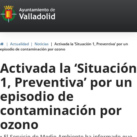
Portal
Saltar al contenido
Web
del
Ayuntamiento
Inicio
Actualidad
Noticias
Activada la ‘Situación 1, Preventiva’ por un
episodio de contaminación por ozono
de
Activada la ‘Situación
Valladolid
1, Preventiva’ por un
episodio de
contaminación por
ozono
• El Servicio de Medio Ambiente ha informado que