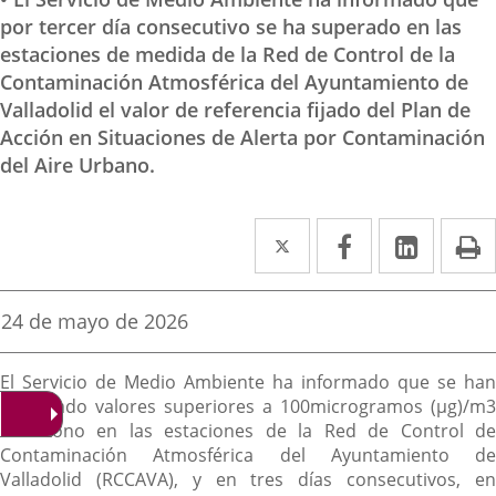
por tercer día consecutivo se ha superado en las
estaciones de medida de la Red de Control de la
Contaminación Atmosférica del Ayuntamiento de
Valladolid el valor de referencia fijado del Plan de
Acción en Situaciones de Alerta por Contaminación
del Aire Urbano.
Twitter
Enlace
Facebook
Enlace
Linke
Enlace
I
a
a
a
una
una
una
Fecha
24 de mayo de 2026
de
aplicación
aplicación
aplica
la
Descripción
noticia
externa.
externa.
extern
El Servicio de Medio Ambiente ha informado que se han
registrado valores superiores a 100microgramos (µg)/m3
de ozono en las estaciones de la Red de Control de
Contaminación Atmosférica del Ayuntamiento de
Valladolid (RCCAVA), y en tres días consecutivos, en