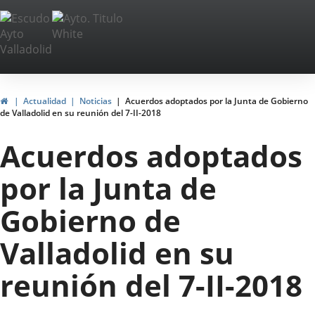
Portal
Saltar al contenido
Web
del
Ayuntamiento
Inicio
Actualidad
Noticias
Acuerdos adoptados por la Junta de Gobierno
de Valladolid en su reunión del 7-II-2018
de
Acuerdos adoptados
Valladolid
por la Junta de
Gobierno de
Valladolid en su
reunión del 7-II-2018