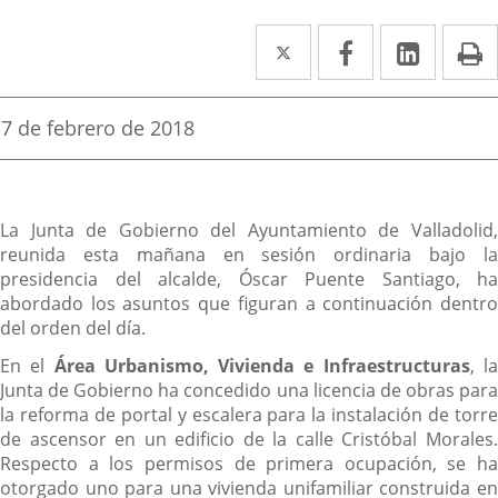
Twitter
Enlace
Facebook
Enlace
Linke
Enlace
I
a
a
a
una
una
una
Fecha
7 de febrero de 2018
de
aplicación
aplicación
aplica
la
noticia
externa.
externa.
extern
Descripción
La Junta de Gobierno del Ayuntamiento de Valladolid,
reunida esta mañana en sesión ordinaria bajo la
presidencia del alcalde, Óscar Puente Santiago, ha
abordado los asuntos que figuran a continuación dentro
del orden del día.
En el
Área Urbanismo, Vivienda e Infraestructuras
, l
Junta de Gobierno ha concedido una licencia de obras para
la reforma de portal y escalera para la instalación de torre
de ascensor en un edificio de la calle Cristóbal Morales.
Respecto a los permisos de primera ocupación, se ha
otorgado uno para una vivienda unifamiliar construida en