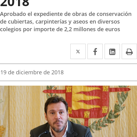
2018
Aprobado el expediente de obras de conservación
de cubiertas, carpinterías y aseos en diversos
colegios por importe de 2,2 millones de euros
Twitter
Enlace
Facebook
Enlace
Linke
Enlace
I
a
a
a
una
una
una
Fecha
19 de diciembre de 2018
de
aplicación
aplicación
aplica
la
noticia
externa.
externa.
extern