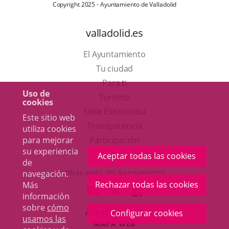
Copyright 2025 - Ayuntamiento de Valladolid
valladolid.es
El Ayuntamiento
Tu ciudad
Para ti
Uso de
Este
Turismo
cookies
enlace
Enlace
Sede Electrónica
Este sitio web
se
a
Transparencia
utiliza cookies
abrirá
una
para mejorar
Participación
su experiencia
en
aplicación
Aceptar todas las cookies
de
una
externa.
Otras webs del ayuntamiento
navegación.
ventana
Rechazar todas las cookies
Más
aderSocial
ENLACE
ENLACE
ENLACE
información
nueva.
A
A
A
sobre
cómo
Configurar cookies
ACCESIBILIDAD
UNA
UNA
UNA
usamos las
MAPA WEB
APLICACIÓN
APLICACIÓN
APLICACIÓN